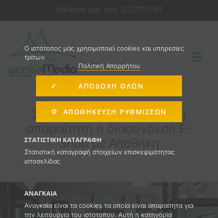
Μετάβαση
Καλέστε μας στο
2221121761
στο
περιεχόμενο
O ιστότοπος μας χρησιμοποιεί cookies και υπηρεσίες
τρίτων.
Togg
Πολιτική Απορρήτου
Navi
✓ ΑΠΟΔΟΧΗ ΟΛΩΝ
Κατασκευή Ιστοσελίδας
Σε ποιες περιπτώσεις είναι
⛭ ΑΠΟΘΉΚΕΥΣΗ ΡΥΘΜΊΣΕΩΝ
απαραίτητη η διασύνδεση E-
E-shop
ΣΤΑΤΙΣΤΙΚΉ ΚΑΤΑΓΡΑΦΉ
Shop με Αποθήκη
Στατιστική καταγραφή στοιχείων επισκεψιμότητας
ιστοσελίδας
Διαφήμιση στο Internet
ΑΝΑΓΚΑΊΑ
Υπηρεσίες
Αναγκαία είναι τα cookies τα οποία είναι απαραίτητα για
την λειτουργία του ιστότοπου. Αυτή η κατηγορία