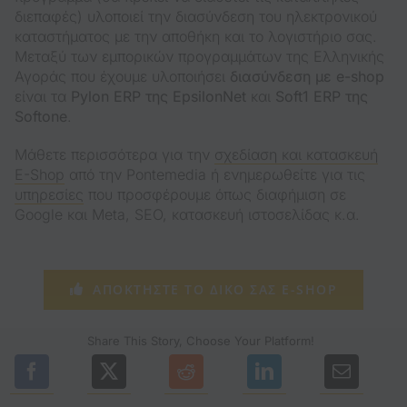
διεπαφές) υλοποιεί την διασύνδεση του ηλεκτρονικού
καταστήματος με την αποθήκη και το λογιστήριο σας.
Μεταξύ των εμπορικών προγραμμάτων της Ελληνικής
Αγοράς που έχουμε υλοποιήσει
διασύνδεση με e-shop
είναι τα
Pylon ERP της EpsilonNet
και
Soft1 ERP της
Softone
.
Μάθετε περισσότερα για την
σχεδίαση και κατασκευή
E-Shop
από την Pontemedia ή ενημερωθείτε για τις
υπηρεσίες
που προσφέρουμε όπως διαφήμιση σε
Google και Meta, SEO, κατασκευή ιστοσελίδας κ.α.
ΑΠΟΚΤΗΣΤΕ ΤΟ ΔΙΚΟ ΣΑΣ E-SHOP
Share This Story, Choose Your Platform!
(opens in a new tab)
(opens in a new tab)
(opens in a new tab)
(opens in a n