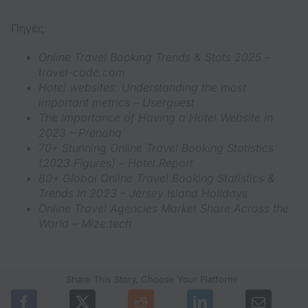
Πηγές
:
Online Travel Booking Trends & Stats 2025 –
travel-code.com
Hotel websites: Understanding the most
important metrics – Userguest
The Importance of Having a Hotel Website in
2023 – Prenohq
70+ Stunning Online Travel Booking Statistics
(2023 Figures) – Hotel.Report
80+ Global Online Travel Booking Statistics &
Trends In 2023 – Jersey Island Holidays
Online Travel Agencies Market Share Across the
World – Mize.tech
Share This Story, Choose Your Platform!
(opens in a new tab)
(opens in a new tab)
(opens in a new tab)
(opens in a n