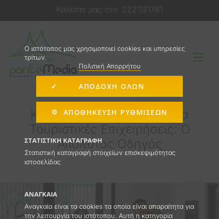
Μετάβαση
Καλέστε μας στο
2221121761
στο
περιεχόμενο
O ιστότοπος μας χρησιμοποιεί cookies και υπηρεσίες
τρίτων.
Togg
Πολιτική Απορρήτου
Navi
✓ ΑΠΟΔΟΧΗ ΟΛΩΝ
Κατασκευή Ιστοσελίδας
Κατασκευή Ιστοσελίδας για
⛭ ΑΠΟΘΉΚΕΥΣΗ ΡΥΘΜΊΣΕΩΝ
Τουριστικές Επιχειρήσεις: Ο
E-shop
ΣΤΑΤΙΣΤΙΚΉ ΚΑΤΑΓΡΑΦΉ
Απόλυτος Οδηγός
Στατιστική καταγραφή στοιχείων επισκεψιμότητας
ιστοσελίδας
Διαφήμιση στο Internet
ΑΝΑΓΚΑΊΑ
Υπηρεσίες
Αναγκαία είναι τα cookies τα οποία είναι απαραίτητα για
την λειτουργία του ιστότοπου. Αυτή η κατηγορία