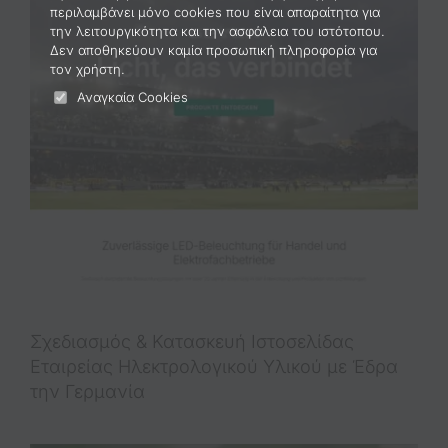
περιλαμβάνει μόνο cookies που είναι απαραίτητα για
Portfolio
την λειτουργικότητα και την ασφάλεια του ιστότοπου.
Δεν αποθηκεύουν καμία προσωπική πληροφορία για
τον χρήστη.
2221121761
Αναγκαία Cookies
Σχεδιασμός & Κατασκευή Iστοσελίδας
Εταιρείας Ηλεκτρολογικού Υλικού με Έδρα
την Γερμανία