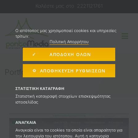
Μετάβαση
Καλέστε μας στο
2221121761
στο
περιεχόμενο
O ιστότοπος μας χρησιμοποιεί cookies και υπηρεσίες
τρίτων.
Togg
Πολιτική Απορρήτου
Navi
✓ ΑΠΟΔΟΧΗ ΟΛΩΝ
Κατασκευή Ιστοσελίδας
Portfolio Έργων
⛭ ΑΠΟΘΉΚΕΥΣΗ ΡΥΘΜΊΣΕΩΝ
E-shop
ΣΤΑΤΙΣΤΙΚΉ ΚΑΤΑΓΡΑΦΉ
Στατιστική καταγραφή στοιχείων επισκεψιμότητας
ιστοσελίδας
Διαφήμιση στο Internet
ΑΝΑΓΚΑΊΑ
Υπηρεσίες
Αναγκαία είναι τα cookies τα οποία είναι απαραίτητα για
την λειτουργία του ιστότοπου. Αυτή η κατηγορία