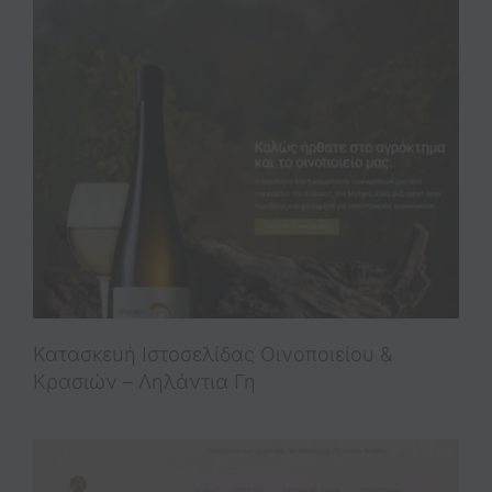
Κατασκευή Ιστοσελίδας Οινοποιείου &
Κρασιών – Ληλάντια Γη