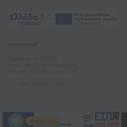
(op
ΕΠΙΚΟΙΝΩΝΊΑ
Τηλέφωνο: 2221121761
Email: info [at] pontemedia.com
Χαλκίδα - Εύβοιας, Δρυόπων 19
ΑΡ. ΓΕΜΗ 046543722000
Copyright 2020 Pontemedia
Ρωτήστε μας