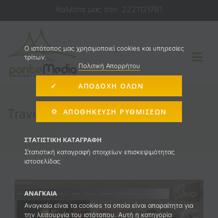
Μετάβαση
Καλέστε μας στο
2221121761
στο
περιεχόμενο
O ιστότοπος μας χρησιμοποιεί cookies και υπηρεσίες
τρίτων.
Togg
Πολιτική Απορρήτου
Navi
✓ ΑΠΟΔΟΧΗ ΟΛΩΝ
Κατασκευή Ιστοσελίδας
Travel
⛭ ΑΠΟΘΉΚΕΥΣΗ ΡΥΘΜΊΣΕΩΝ
E-shop
ΣΤΑΤΙΣΤΙΚΉ ΚΑΤΑΓΡΑΦΉ
Στατιστική καταγραφή στοιχείων επισκεψιμότητας
ιστοσελίδας
Διαφήμιση στο Internet
ΑΝΑΓΚΑΊΑ
Υπηρεσίες
Αναγκαία είναι τα cookies τα οποία είναι απαραίτητα για
την λειτουργία του ιστότοπου. Αυτή η κατηγορία