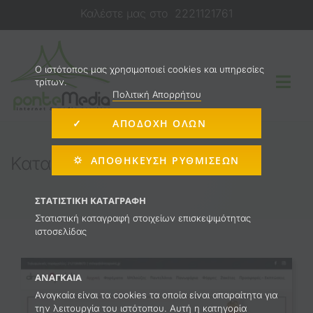
Μετάβαση
Καλέστε μας στο
2221121761
στο
περιεχόμενο
O ιστότοπος μας χρησιμοποιεί cookies και υπηρεσίες
τρίτων.
Togg
Πολιτική Απορρήτου
Navi
✓ ΑΠΟΔΟΧΗ ΟΛΩΝ
Κατασκευή Ιστοσελίδας
Κατασκευή E-Shop Ένδυσης
⛭ ΑΠΟΘΉΚΕΥΣΗ ΡΥΘΜΊΣΕΩΝ
E-shop
ΣΤΑΤΙΣΤΙΚΉ ΚΑΤΑΓΡΑΦΉ
Στατιστική καταγραφή στοιχείων επισκεψιμότητας
ιστοσελίδας
Διαφήμιση στο Internet
ΑΝΑΓΚΑΊΑ
Υπηρεσίες
Αναγκαία είναι τα cookies τα οποία είναι απαραίτητα για
την λειτουργία του ιστότοπου. Αυτή η κατηγορία