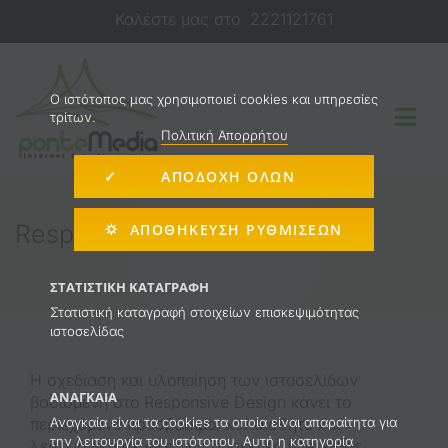
Μετάβαση
Καλέστε μας στο
2221121761
στο
περιεχόμενο
O ιστότοπος μας χρησιμοποιεί cookies και υπηρεσίες
τρίτων.
Togg
Πολιτική Απορρήτου
Navi
✓ ΑΠΟΔΟΧΗ ΟΛΩΝ
Κατασκευή Ιστοσελίδας
Responsive
⛭ ΑΠΟΘΉΚΕΥΣΗ ΡΥΘΜΊΣΕΩΝ
E-shop
ΣΤΑΤΙΣΤΙΚΉ ΚΑΤΑΓΡΑΦΉ
Στατιστική καταγραφή στοιχείων επισκεψιμότητας
ιστοσελίδας
Διαφήμιση στο Internet
Η σχεδίαση και υλοποίηση των ιστοσελίδων
ΑΝΑΓΚΑΊΑ
Υπηρεσίες
βασισμένη στο Responsive Design κάνει το
Αναγκαία είναι τα cookies τα οποία είναι απαραίτητα για
περιεχόμενο προσβάσιμο, καλαίσθητο και
την λειτουργία του ιστότοπου. Αυτή η κατηγορία
λειτουργικό σε όλες τις συσκευές (Desktops,