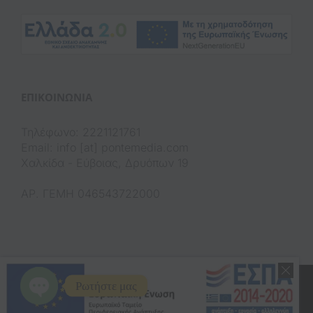
(op
ΕΠΙΚΟΙΝΩΝΊΑ
Τηλέφωνο: 2221121761
Email: info [at] pontemedia.com
Χαλκίδα - Εύβοιας, Δρυόπων 19
ΑΡ. ΓΕΜΗ 046543722000
Copyright 2020 Pontemedia
Ρωτήστε μας
Facebook
LinkedIn
Instagram
Google
(opens in a new tab)
(opens in a new tab)
(opens in a new tab)
(opens in a new tab)
Open