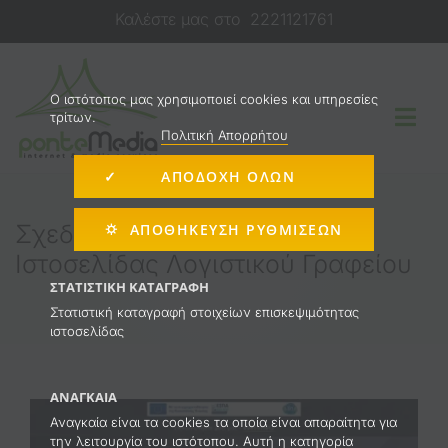
Μετάβαση
Καλέστε μας στο
2221121761
στο
περιεχόμενο
O ιστότοπος μας χρησιμοποιεί cookies και υπηρεσίες
τρίτων.
Togg
Πολιτική Απορρήτου
Navi
✓ ΑΠΟΔΟΧΗ ΟΛΩΝ
Κατασκευή Ιστοσελίδας
Σχεδιασμός & Κατασκευή
⛭ ΑΠΟΘΉΚΕΥΣΗ ΡΥΘΜΊΣΕΩΝ
Iστοσελίδας Λογιστικού Γραφείου
E-shop
ΣΤΑΤΙΣΤΙΚΉ ΚΑΤΑΓΡΑΦΉ
Στατιστική καταγραφή στοιχείων επισκεψιμότητας
ιστοσελίδας
Διαφήμιση στο Internet
ΑΝΑΓΚΑΊΑ
Υπηρεσίες
Αναγκαία είναι τα cookies τα οποία είναι απαραίτητα για
την λειτουργία του ιστότοπου. Αυτή η κατηγορία